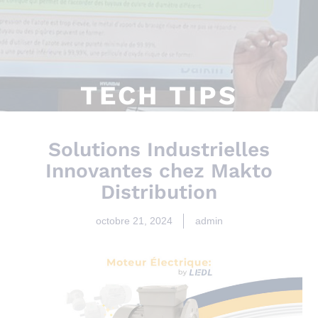
Nos Serv
Notre S
Qui Sommes-Nous
Clients & 
TECH TIPS
Solutions Industrielles
Innovantes chez Makto
Distribution
octobre 21, 2024
admin