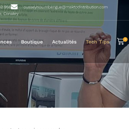
62 956
ousseynou.mbengue@maktodistribution.com
e, Conakry
0
ences
Boutique
Actualités
Tech Tips