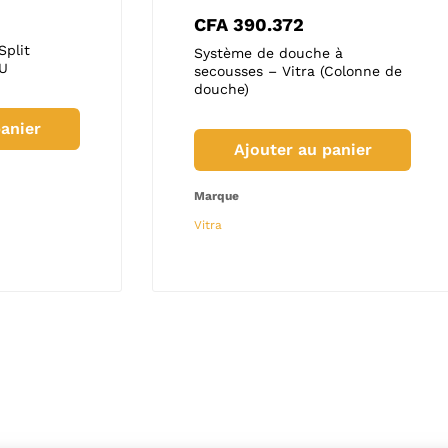
CFA
885.000
CFA
2.0
0.000
CFA
390.372
Split
Climatiseur DAIKIN Split
Climatise
e douchette murale –
Système de douche à
TU
Cassette 18 000 BTU
000 BTU
lonne de douche)
secousses – Vitra (Colonne de
douche)
anier
Ajouter au panier
Ajo
uter au panier
Ajouter au panier
Marque
Marque
Marque
DAIKIN
DAIKIN
Vitra