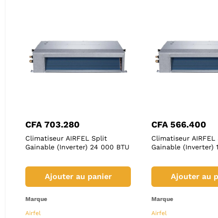
CFA
463.905
CFA
209
CFA
703.280
CFA
566.400
0 – DAB
Pompe DRENAG 1200 – DAB
Pompe Aq
Climatiseur AIRFEL Split
Climatiseur AIRFEL 
(Submersible)
(Submers
U
Gainable (Inverter) 24 000 BTU
Gainable (Inverter)
panier
Ajouter au panier
Ajo
Ajouter au panier
Ajouter au p
Marque
Marque
Marque
Marque
DAB
DAB
Airfel
Airfel