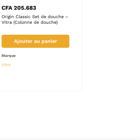
40.220
CFA
1.341.660
CFA
205.683
CFA
28.000
ur DAIKIN Armoire 55
Climatiseur DAIKIN Armoire
Origin Classic Set de douche –
Douchette bidet chromée 
28000 BTU
Vitra (Colonne de douche)
Vitra (Robinetterie)
uter au panier
Ajouter au panier
Ajouter au panier
Ajouter au panier
Marque
Marque
Marque
DAIKIN
Vitra
Vitra