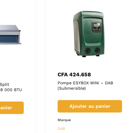
.197
CFA
424.658
CFA
478.490
CFA
476
uajet – DAB
Pompe ESYBOX MINI – DAB
Split
Climatiseur AIRFEL Split Mural
Climatise
ible)
(Submersible)
 18 000 BTU
(Inverter) 24 000 BTU
Gainable 
uter au panier
Ajouter au panier
anier
Ajouter au panier
Ajo
Marque
Marque
Marque
DAB
Airfel
Airfel