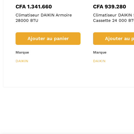
CFA
1.341.660
CFA
939.280
CFA
28.000
CFA
19
5
Climatiseur DAIKIN Armoire
Climatiseur DAIKIN 
de douche –
Douchette bidet chromée –
Sortie d
28000 BTU
Cassette 24 000 B
douche)
Vitra (Robinetterie)
Vitra (Co
Ajouter au panier
Ajouter au p
panier
Ajouter au panier
Ajo
Marque
Marque
Marque
Marque
DAIKIN
DAIKIN
Vitra
Vitra