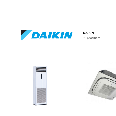
DAIKIN
11 products