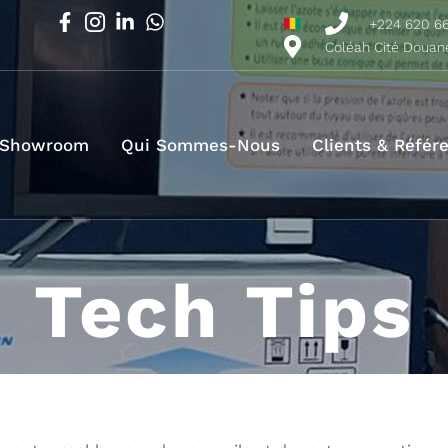
+224 620 6
Coléah Cité Douan
 Showroom
Qui Sommes-Nous
Clients & Référ
Tech Tips