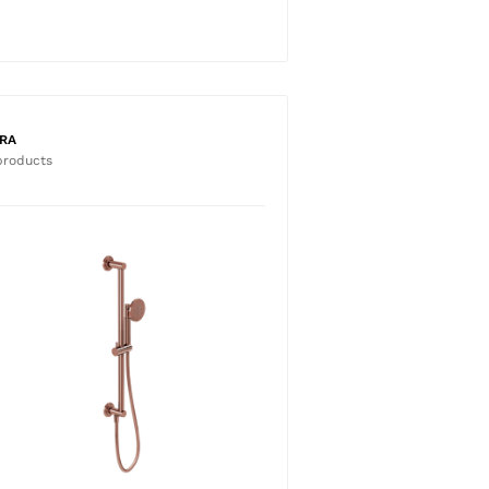
TRA
products