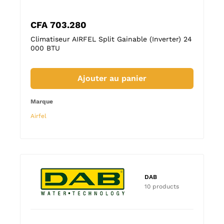
CFA
703.280
CFA
56
 12
Climatiseur AIRFEL Split Gainable (Inverter) 24
Climatis
000 BTU
000 BT
Ajouter au panier
Marque
Marque
Airfel
Airfel
DAB
10 products