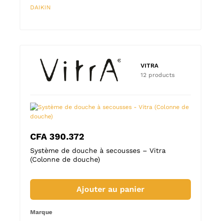
DAIKIN
DAIKI
VITRA
12 products
CFA
390.372
CFA
onne
Système de douche à secousses – Vitra
Origi
(Colonne de douche)
de do
Ajouter au panier
Marque
Marqu