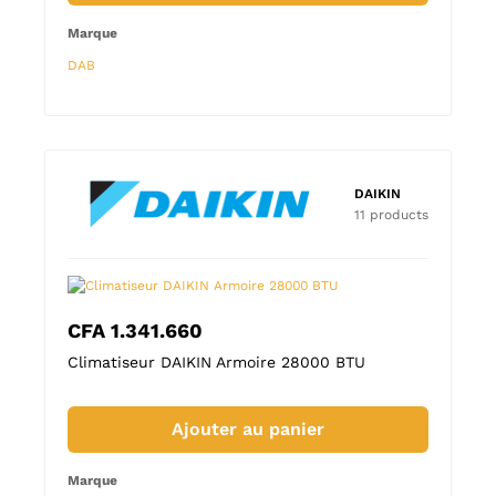
Marque
Marqu
DAB
DAB
DAIKIN
11 products
CFA
1.341.660
CFA
Climatiseur DAIKIN Armoire 28000 BTU
Clima
Ajouter au panier
Marque
Marqu