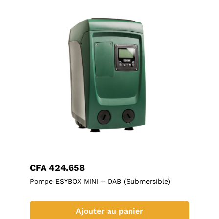
CFA
424.658
CFA
Pompe ESYBOX MINI – DAB (Submersible)
Pompe
Ajouter au panier