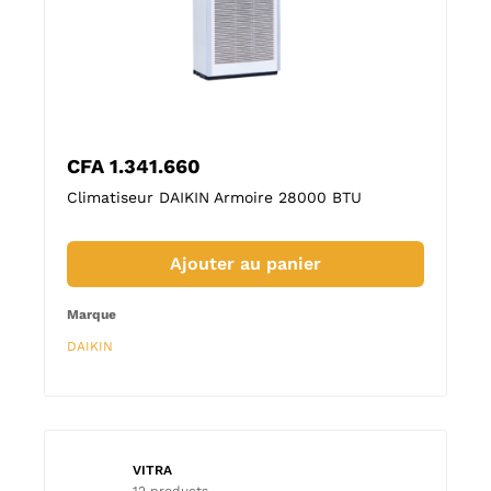
FA
1.341.660
CFA
939.280
imatiseur DAIKIN Armoire 28000 BTU
Climatiseur DAIK
Ajouter au panier
Aj
rque
Marque
IKIN
DAIKIN
VITRA