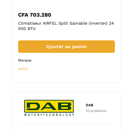
CFA
566.400
e (Inverter) 24
Climatiseur AIRFEL Split Gainable (Inverter) 18
000 BTU
er
Ajouter au panier
Marque
Airfel
DAB
10 products