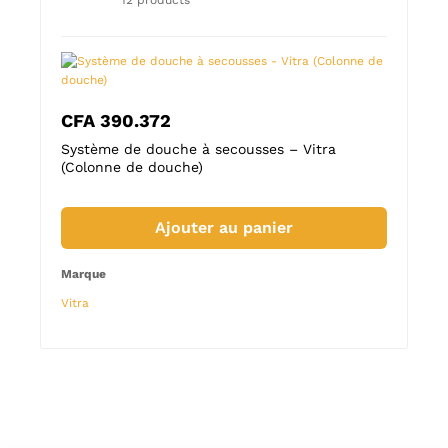
12 products
CFA
390.372
CFA
onne
Système de douche à secousses – Vitra
Origi
(Colonne de douche)
de do
Ajouter au panier
Marque
Marqu
Vitra
Vitra