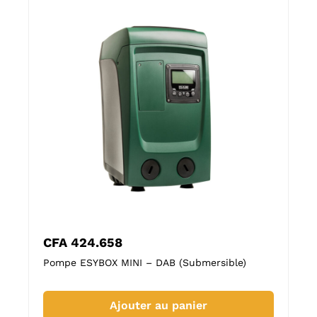
CFA
245.938
 DAB (Submersible)
Pompe FEKA VS 750 – DAB (Submers
r au panier
Ajouter au panier