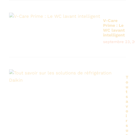
V-Care
Prime : Le
WC lavant
intelligent
septembre 23, 
T
o
u
t
s
a
v
o
i
r
s
u