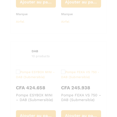
Ajouter au panier
Ajouter au panier
Ajouter au panier
Marque
Marque
Marqu
Airfel
Airfel
Airfel
DAB
10 products
CFA
424.658
CFA
245.938
CFA
– DAB
Pompe ESYBOX MINI
Pompe FEKA VS 750 –
Pomp
– DAB (Submersible)
DAB (Submersible)
– DAB
Ajouter au panier
Ajouter au panier
Ajouter au panier