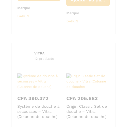
Marqu
Marque
DAIKI
Marque
DAIKIN
DAIKIN
VITRA
12 products
CFA
Douch
chrom
CFA
390.372
CFA
205.683
(Robin
ette
Système de douche à
Origin Classic Set de
secousses – Vitra
douche – Vitra
uche)
(Colonne de douche)
(Colonne de douche)