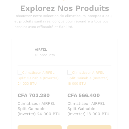
Explorez Nos Produits
Découvrez notre sélection de climatiseurs, pompes à eau,
et produits sanitaires, conçus pour répondre à tous vos
besoins avec efficacité et fiabilité.
AIRFEL
13 products
CFA
703.280
CFA
566.400
CFA
FEL
Climatiseur AIRFEL
Climatiseur AIRFEL
Clima
Split Gainable
Split Gainable
Split 
0 BTU
(Inverter) 24 000 BTU
(Inverter) 18 000 BTU
24 00