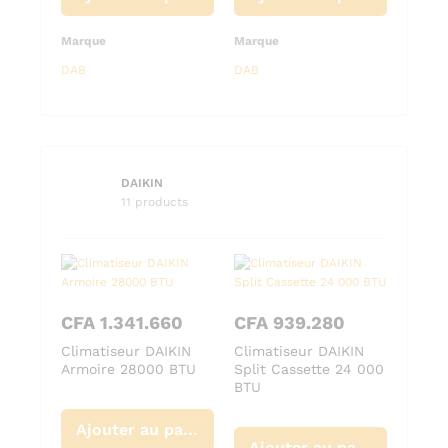
Marque
Marque
Marqu
DAB
DAB
DAB
DAIKIN
11 products
CFA
Clima
20
CFA
1.341.660
CFA
939.280
Split
BTU
KIN
Climatiseur DAIKIN
Climatiseur DAIKIN
 BTU
Armoire 28000 BTU
Split Cassette 24 000
BTU
Ajouter au panier
Ajouter au panier
Ajouter au panier