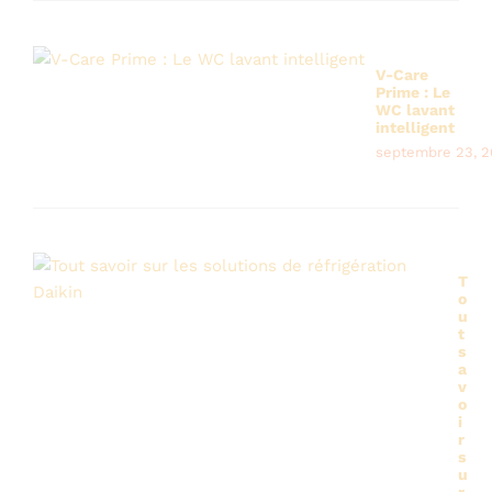
V-Care
Prime : Le
WC lavant
intelligent
septembre 23, 
T
o
u
t
s
a
v
o
i
r
s
u